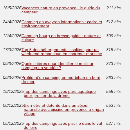
16/5/2026
Vacances nature en provence : le guide du
211 hits
campeur
24/4/2026
Camping en aveyron informations : cadre et
512 hits
environnement
12/4/2026
Camping bourg en bresse guide : nature et
309 hits
culture
17/3/2026
Top 5 des hébergements insolites pour un
315 hits
week-end romantique en charente-maritime
09/3/2026
Quels critères pour identifier le meilleur
373 hits
camping en vendée ?
09/3/2026
Profiter d'un camping en morbihan en bord
363 hits
de mer
19/12/2025
Top des campings avec parc aquatique
555 hits
pour profiter de la drôme
08/12/2025
Bien-être et détente dans un séjour
553 hits
naturiste avec piscine en provence à origan
village
05/12/2025
Top des campings avec piscine dans le val
527 hits
de loire