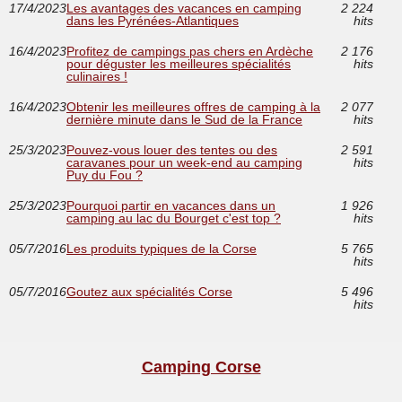
17/4/2023
Les avantages des vacances en camping
2 224
dans les Pyrénées-Atlantiques
hits
16/4/2023
Profitez de campings pas chers en Ardèche
2 176
pour déguster les meilleures spécialités
hits
culinaires !
16/4/2023
Obtenir les meilleures offres de camping à la
2 077
dernière minute dans le Sud de la France
hits
25/3/2023
Pouvez-vous louer des tentes ou des
2 591
caravanes pour un week-end au camping
hits
Puy du Fou ?
25/3/2023
Pourquoi partir en vacances dans un
1 926
camping au lac du Bourget c'est top ?
hits
05/7/2016
Les produits typiques de la Corse
5 765
hits
05/7/2016
Goutez aux spécialités Corse
5 496
hits
Camping Corse