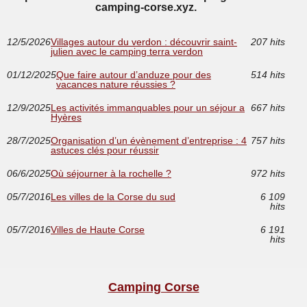
camping-corse.xyz.
12/5/2026
Villages autour du verdon : découvrir saint-
207 hits
julien avec le camping terra verdon
01/12/2025
Que faire autour d’anduze pour des
514 hits
vacances nature réussies ?
12/9/2025
Les activités immanquables pour un séjour a
667 hits
Hyères
28/7/2025
Organisation d’un évènement d’entreprise : 4
757 hits
astuces clés pour réussir
06/6/2025
Où séjourner à la rochelle ?
972 hits
05/7/2016
Les villes de la Corse du sud
6 109
hits
05/7/2016
Villes de Haute Corse
6 191
hits
Camping Corse