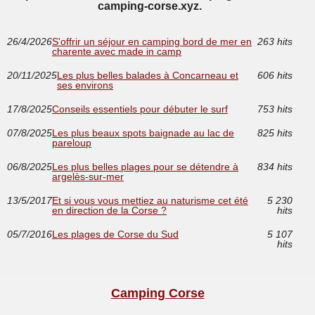
camping-corse.xyz.
26/4/2026
S'offrir un séjour en camping bord de mer en
263 hits
charente avec made in camp
20/11/2025
Les plus belles balades à Concarneau et
606 hits
ses environs
17/8/2025
Conseils essentiels pour débuter le surf
753 hits
07/8/2025
Les plus beaux spots baignade au lac de
825 hits
pareloup
06/8/2025
Les plus belles plages pour se détendre à
834 hits
argelès-sur-mer
13/5/2017
Et si vous vous mettiez au naturisme cet été
5 230
en direction de la Corse ?
hits
05/7/2016
Les plages de Corse du Sud
5 107
hits
Camping Corse