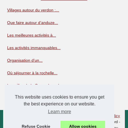
Villages autour du verdon :...
Que faire autour d’anduze...
Les meilleures activités à...
Les activités immanquables...
Organisation d’un...
Où séjourner à la rochelle...
Les villes de la Corse du sud
This website uses cookies to ensure you get
Villes de Haute Corse
the best experience on our website.
Learn more
© 2026
Camping-corse.xyz
|
Schéma votre site web
|
Cookies Policy
Camping Corse - Camping Corse du Sud - Camping Corse du nord -
Refuse Cookie
Allow cookies
Camping Corse bord de mer - Camping Corse les Pieds dans l'Eau -