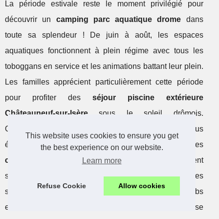
La période estivale reste le moment privilégié pour
découvrir un
camping parc aquatique drome
dans
toute sa splendeur ! De juin à août, les espaces
aquatiques fonctionnent à plein régime avec tous les
toboggans en service et les animations battant leur plein.
Les familles apprécient particulièrement cette période
pour profiter des
séjour piscine extérieure
Châteauneuf-sur-Isère
sous le soleil drômois.
Cependant, cette popularité se traduit par des tarifs plus
This website uses cookies to ensure you get
élevés et une nécessité de réserver très tôt. Les
the best experience on our website.
camping 4 étoiles parc aquatique Valence
affichent
Learn more
souvent complet dès février pour les meilleures
Refuse Cookie
Allow cookies
semaines ! L'ambiance est électrisante avec les clubs
enfants, les tournois de water-polo et les soirées mousse