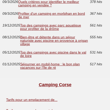
09/3/2026
Quels critères pour identifier le meilleur
378 hits
camping en vendée ?
09/3/2026
Profiter d'un camping en morbihan en bord
367 hits
de mer
19/12/2025
Top des campings avec parc aquatique
561 hits
pour profiter de la drôme
08/12/2025
Bien-être et détente dans un séjour
555 hits
naturiste avec piscine en provence à origan
village
05/12/2025
Top des campings avec piscine dans le val
531 hits
de loire
01/12/2025
Séjourner en mobil-home : le bon plan
517 hits
vacances sur l’Île de ré
Camping Corse
Tarifs pour un emplacement de...