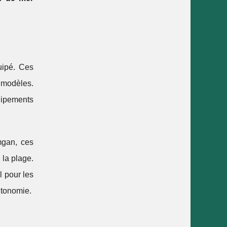
uipé. Ces
 modèles.
uipements
mgan, ces
la plage.
l pour les
utonomie.