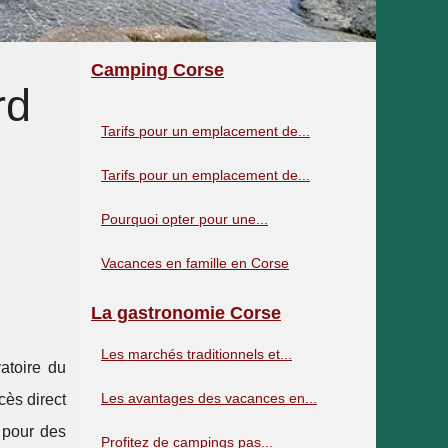
Camping Corse
rd
Tarifs pour un emplacement de...
Tarifs pour un emplacement de...
Pourquoi opter pour une...
Vacances en famille en Corse
La gastronomie Corse
Les marchés traditionnels et...
atoire du
Les avantages des vacances en...
cès direct
 pour des
Profitez de campings pas...