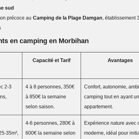
ne sud
tion précoce au
Camping de la Plage Damgan
, établissement 3
s
nts en camping en Morbihan
Capacité et Tarif
Avantages
c 2-3
4 à 8 personnes, 350€
Confort, autonomie, amb
ns,
à 850€ la semaine
camping tout en ayant un 
selon saison.
appartement.
4-6 personnes, 280€ à
Expérience nature avec c
 25-35m²,
600€ la semaine selon
moderne, idéal pour initi