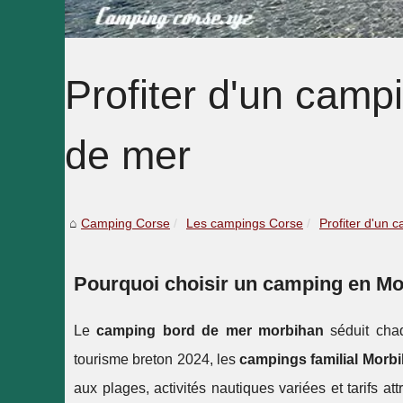
Profiter d'un camp
de mer
Camping Corse
Les campings Corse
Profiter d'un
Pourquoi choisir un camping en Mo
Le
camping bord de mer morbihan
séduit chaq
tourisme breton 2024, les
campings familial Morb
aux plages, activités nautiques variées et tarifs att