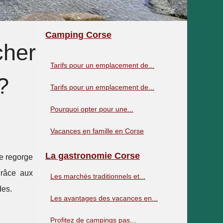
Camping Corse
cher
Tarifs pour un emplacement de...
?
Tarifs pour un emplacement de...
Pourquoi opter pour une...
Vacances en famille en Corse
La gastronomie Corse
e regorge
grâce aux
Les marchés traditionnels et...
des.
Les avantages des vacances en...
Profitez de campings pas...