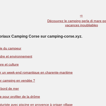
Découvrez le camping perla di mare p
vacances inoubliables
toriaux Camping Corse sur camping-corse.xyz.
ide du campeur
adre et environnement
re et culture
ur un week-end romantique en charente-maritime
leur camping en vendée ?
 bord de mer
 pour profiter de la drôme
turiste avec piscine en provence à origan village