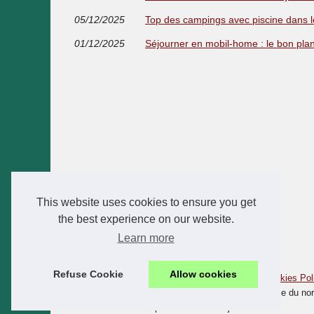
05/12/2025
Top des campings avec piscine dans le
01/12/2025
Séjourner en mobil-home : le bon plan 
This website uses cookies to ensure you get
the best experience on our website.
Learn more
Refuse Cookie
Allow cookies
© 2026
Camping-corse.xyz
|
Schéma votre site web
|
Cookies Pol
Camping Corse - Camping Corse du Sud - Camping Corse du nord 
étoiles Corse - Calvi - Propriano - Bastia - Ajaccio