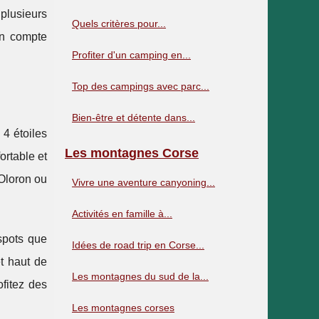
 plusieurs
Quels critères pour...
on compte
Profiter d'un camping en...
Top des campings avec parc...
Bien-être et détente dans...
4 étoiles
Les montagnes Corse
ortable et
Oloron ou
Vivre une aventure canyoning...
Activités en famille à...
spots que
Idées de road trip en Corse...
et haut de
Les montagnes du sud de la...
fitez des
Les montagnes corses