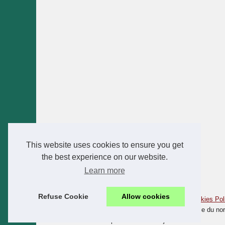
This website uses cookies to ensure you get
the best experience on our website.
Learn more
Refuse Cookie
Allow cookies
© 2026
Camping-corse.xyz
|
Schéma votre site web
|
Cookies Pol
Camping Corse - Camping Corse du Sud - Camping Corse du nord 
étoiles Corse - Calvi - Propriano - Bastia - Ajaccio