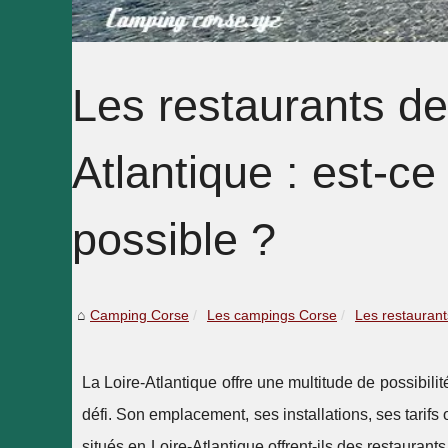
Les restaurants d
Atlantique : est-ce
possible ?
Camping Corse
Les campings Corse
Les restaurant
La Loire-Atlantique offre une multitude de possibilit
défi. Son emplacement, ses installations, ses tarifs
situés en Loire-Atlantique offrent-ils des restauran