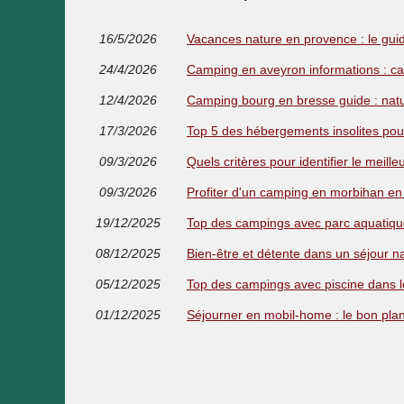
16/5/2026
Vacances nature en provence : le gu
24/4/2026
Camping en aveyron informations : c
12/4/2026
Camping bourg en bresse guide : natu
17/3/2026
Top 5 des hébergements insolites po
09/3/2026
Quels critères pour identifier le meil
09/3/2026
Profiter d'un camping en morbihan en
19/12/2025
Top des campings avec parc aquatique
08/12/2025
Bien-être et détente dans un séjour na
05/12/2025
Top des campings avec piscine dans le
01/12/2025
Séjourner en mobil-home : le bon plan 