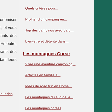
Quels critères pour...
Profiter d'un camping en...
conomiser
s, et vous
Top des campings avec parc...
rants des
Bien-être et détente dans...
 En outre,
rants des
Les montagnes Corse
dant leurs
Vivre une aventure canyoning...
Activités en famille à...
Idées de road trip en Corse...
pour des
Les montagnes du sud de la...
Les montagnes corses