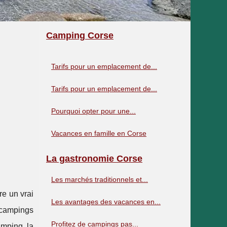
Camping Corse
Tarifs pour un emplacement de...
Tarifs pour un emplacement de...
Pourquoi opter pour une...
Vacances en famille en Corse
La gastronomie Corse
Les marchés traditionnels et...
re un vrai
Les avantages des vacances en...
s campings
Profitez de campings pas...
amping, la