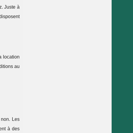
z. Juste à
disposent
a location
ditions au
 non. Les
hent à des