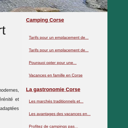
Camping Corse
t
Tarifs pour un emplacement de...
Tarifs pour un emplacement de...
Pourquoi opter pour une...
Vacances en famille en Corse
La gastronomie Corse
modernes,
rénité et
Les marchés traditionnels et...
s adaptées
Les avantages des vacances en...
Profitez de campings pas...