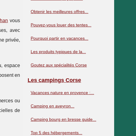
Obtenir les meilleures offres...
ihan
vous
Pouvez-vous louer des tentes...
ses, avec
Pourquoi partir en vacances...
ne privée,
Les produits typiques de la...
Goutez aux spécialités Corse
au, espace
posent en
Les campings Corse
Vacances nature en provence :...
mmerces ou
Camping en aveyron...
cielles de
Camping bourg en bresse guide...
Top 5 des hébergements...