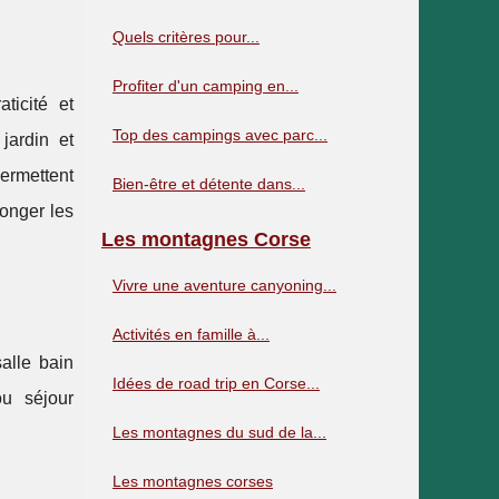
Quels critères pour...
Profiter d'un camping en...
ticité et
Top des campings avec parc...
jardin et
ermettent
Bien-être et détente dans...
longer les
Les montagnes Corse
Vivre une aventure canyoning...
Activités en famille à...
alle bain
Idées de road trip en Corse...
ou séjour
Les montagnes du sud de la...
Les montagnes corses