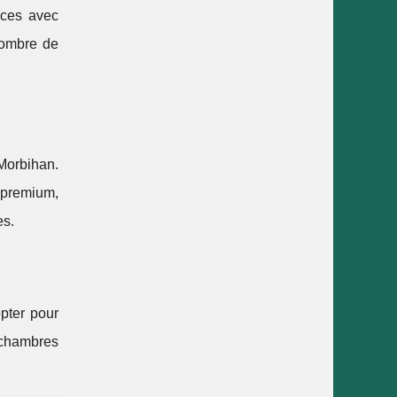
nces avec
(nombre de
Morbihan.
 premium,
es.
opter pour
, chambres