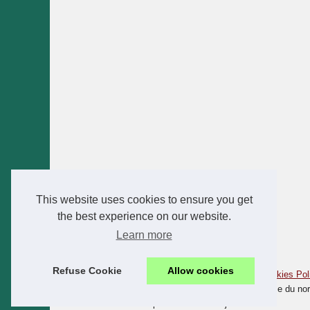
This website uses cookies to ensure you get
the best experience on our website.
Learn more
Refuse Cookie
Allow cookies
© 2026
Camping-corse.xyz
|
Schéma votre site web
|
Cookies Pol
Camping Corse - Camping Corse du Sud - Camping Corse du nord 
étoiles Corse - Calvi - Propriano - Bastia - Ajaccio