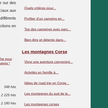
e sur des
Quels critères pour...
éciaux aux
ifférents
Profiter d'un camping en...
uctions en
Top des campings avec parc...
Bien-être et détente dans...
Les montagnes Corse
che pour
Vivre une aventure canyoning...
aires !
Activités en famille à...
Idées de road trip en Corse...
348 hits
Les montagnes du sud de la...
2 225 hits
2 180 hits
Les montagnes corses