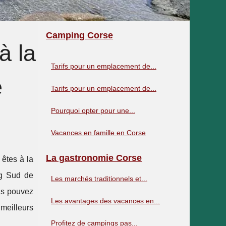
Camping Corse
à la
Tarifs pour un emplacement de...
e
Tarifs pour un emplacement de...
Pourquoi opter pour une...
Vacances en famille en Corse
La gastronomie Corse
êtes à la
ng Sud de
Les marchés traditionnels et...
ous pouvez
Les avantages des vacances en...
 meilleurs
Profitez de campings pas...