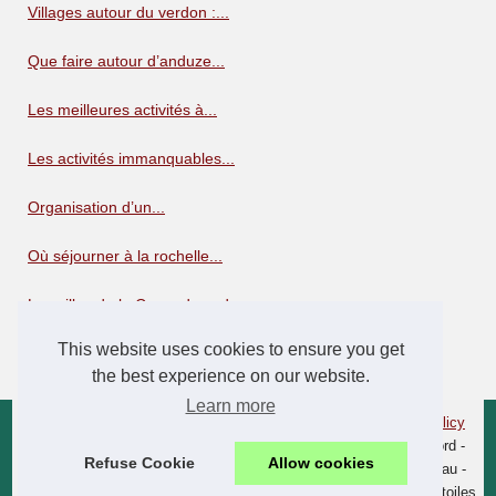
Villages autour du verdon :...
Que faire autour d’anduze...
Les meilleures activités à...
Les activités immanquables...
Organisation d’un...
Où séjourner à la rochelle...
Les villes de la Corse du sud
This website uses cookies to ensure you get
Villes de Haute Corse
the best experience on our website.
Learn more
© 2026
Camping-corse.xyz
|
Schéma votre site web
|
Cookies Policy
Camping Corse - Camping Corse du Sud - Camping Corse du nord -
Refuse Cookie
Allow cookies
Camping Corse bord de mer - Camping Corse les Pieds dans l'Eau -
Camping 4 étoiles Corse - Camping 3 étoiles Corse - Camping 5 étoiles