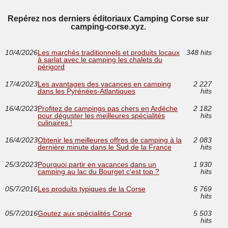
Repérez nos derniers éditoriaux Camping Corse sur
camping-corse.xyz.
10/4/2026
Les marchés traditionnels et produits locaux
348 hits
à sarlat avec le camping les chalets du
périgord
17/4/2023
Les avantages des vacances en camping
2 227
dans les Pyrénées-Atlantiques
hits
16/4/2023
Profitez de campings pas chers en Ardèche
2 182
pour déguster les meilleures spécialités
hits
culinaires !
16/4/2023
Obtenir les meilleures offres de camping à la
2 083
dernière minute dans le Sud de la France
hits
25/3/2023
Pourquoi partir en vacances dans un
1 930
camping au lac du Bourget c'est top ?
hits
05/7/2016
Les produits typiques de la Corse
5 769
hits
05/7/2016
Goutez aux spécialités Corse
5 503
hits