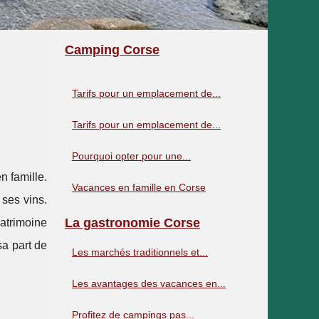
Camping Corse
Tarifs pour un emplacement de...
Tarifs pour un emplacement de...
Pourquoi opter pour une...
n famille.
Vacances en famille en Corse
 ses vins.
La gastronomie Corse
patrimoine
sa part de
Les marchés traditionnels et...
Les avantages des vacances en...
Profitez de campings pas...