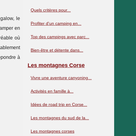
Quels critères pour...
galow, le
Profiter d'un camping en...
Camper en
Top des campings avec parc...
réable où
tablement
Bien-être et détente dans...
répondre à
Les montagnes Corse
Vivre une aventure canyoning...
Activités en famille à...
Idées de road trip en Corse...
Les montagnes du sud de la...
Les montagnes corses