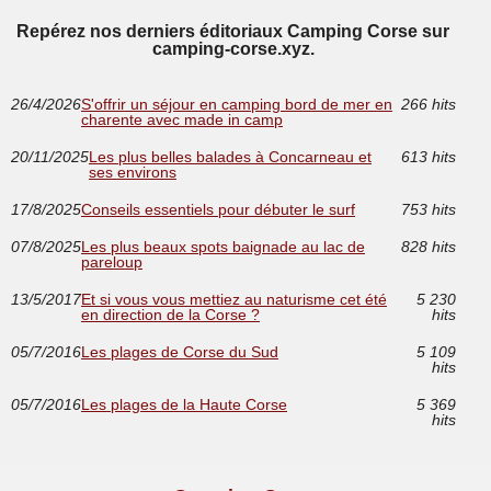
Repérez nos derniers éditoriaux Camping Corse sur
camping-corse.xyz.
26/4/2026
S'offrir un séjour en camping bord de mer en
266 hits
charente avec made in camp
20/11/2025
Les plus belles balades à Concarneau et
613 hits
ses environs
17/8/2025
Conseils essentiels pour débuter le surf
753 hits
07/8/2025
Les plus beaux spots baignade au lac de
828 hits
pareloup
13/5/2017
Et si vous vous mettiez au naturisme cet été
5 230
en direction de la Corse ?
hits
05/7/2016
Les plages de Corse du Sud
5 109
hits
05/7/2016
Les plages de la Haute Corse
5 369
hits