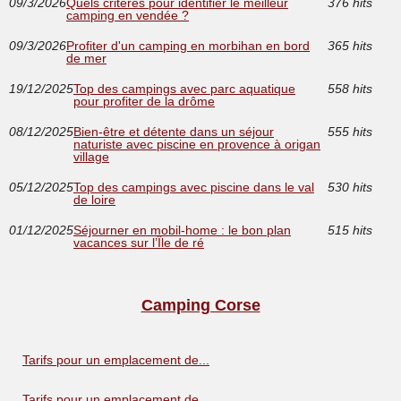
09/3/2026
Quels critères pour identifier le meilleur
376 hits
camping en vendée ?
09/3/2026
Profiter d'un camping en morbihan en bord
365 hits
de mer
19/12/2025
Top des campings avec parc aquatique
558 hits
pour profiter de la drôme
08/12/2025
Bien-être et détente dans un séjour
555 hits
naturiste avec piscine en provence à origan
village
05/12/2025
Top des campings avec piscine dans le val
530 hits
de loire
01/12/2025
Séjourner en mobil-home : le bon plan
515 hits
vacances sur l’Île de ré
Camping Corse
Tarifs pour un emplacement de...
Tarifs pour un emplacement de...