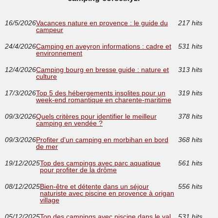
16/5/2026
Vacances nature en provence : le guide du
217 hits
campeur
24/4/2026
Camping en aveyron informations : cadre et
531 hits
environnement
12/4/2026
Camping bourg en bresse guide : nature et
313 hits
culture
17/3/2026
Top 5 des hébergements insolites pour un
319 hits
week-end romantique en charente-maritime
09/3/2026
Quels critères pour identifier le meilleur
378 hits
camping en vendée ?
09/3/2026
Profiter d'un camping en morbihan en bord
368 hits
de mer
19/12/2025
Top des campings avec parc aquatique
561 hits
pour profiter de la drôme
08/12/2025
Bien-être et détente dans un séjour
556 hits
naturiste avec piscine en provence à origan
village
05/12/2025
Top des campings avec piscine dans le val
531 hits